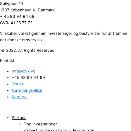
Sølvgade 10
1307 København K, Danmark
+ 45 93 94 94 69
CVR: 41 28 77 72
Vi skaber vækst gennem investeringer og bestyrelser for at fremme
det danske erhvervsliv.
© 2022. All Rights Reserved.
Kontakt
Info@cvx.vc
+45 93 94 94 69
Om os
Forretningsvilkår
Karriere
Partner
Find investeringer
Få bestyrelsespost eller advisory rolle