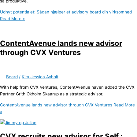
så produktive.
Udnyt potentialet: Sådan hjælper et advisory board din virksomhed
Read More »
ContentAvenue lands new advisor
through CVX Ventures
Board
/
Kim Jessica Axholt
With help from CVX Ventures, ContentAvenue haven added the CVX
Partner Grith Okholm Skaarup as a strategic advisor.
ContentAvenue lands new advisor through CVX Ventures
Read More
»
CVX recruits new advisor for Self.: