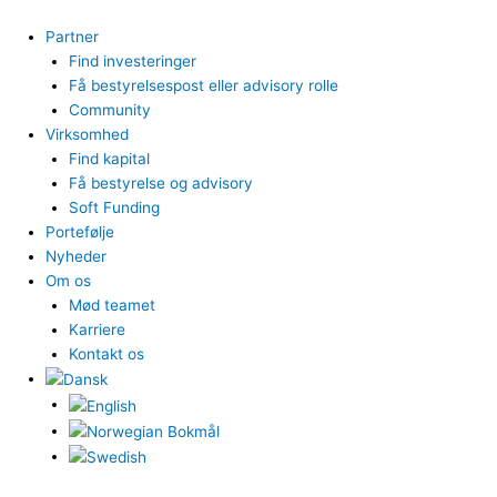
Gå
til
Partner
indholdet
Find investeringer
Få bestyrelsespost eller advisory rolle
Community
Virksomhed
Find kapital
Få bestyrelse og advisory
Soft Funding
Portefølje
Nyheder
Om os
Mød teamet
Karriere
Kontakt os