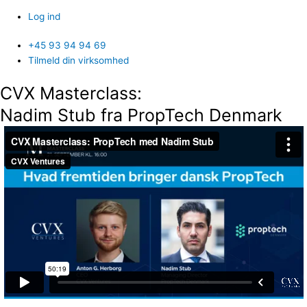
Log ind
+45 93 94 94 69
Tilmeld din virksomhed
CVX Masterclass:
Nadim Stub fra PropTech Denmark