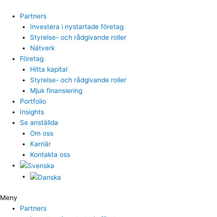
Hoppa
till
Partners
innehåll
Investera i nystartade företag
Styrelse- och rådgivande roller
Nätverk
Företag
Hitta kapital
Styrelse- och rådgivande roller
Mjuk finansiering
Portfolio
Insights
Se anställda
Om oss
Karriär
Kontakta oss
Meny
Partners