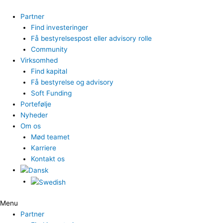
Gå
til
Partner
indholdet
Find investeringer
Få bestyrelsespost eller advisory rolle
Community
Virksomhed
Find kapital
Få bestyrelse og advisory
Soft Funding
Portefølje
Nyheder
Om os
Mød teamet
Karriere
Kontakt os
Menu
Partner