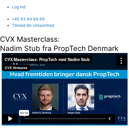
Log ind
+45 93 94 94 69
Tilmeld din virksomhed
CVX Masterclass:
Nadim Stub fra PropTech Denmark