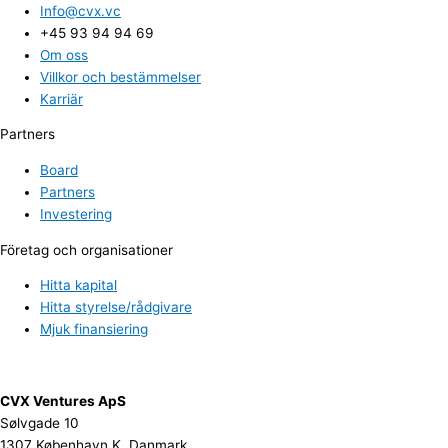
Info@cvx.vc
+45 93 94 94 69
Om oss
Villkor och bestämmelser
Karriär
Partners
Board
Partners
Investering
Företag och organisationer
Hitta kapital
Hitta styrelse/rådgivare
Mjuk finansiering
CVX Ventures ApS
Sølvgade 10
1307 København K, Danmark