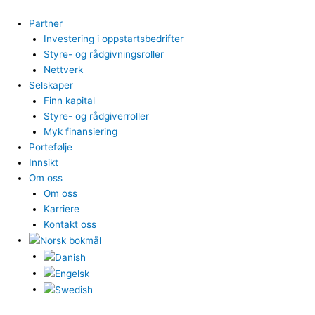
Hopp
rett
Partner
til
Investering i oppstartsbedrifter
innholdet
Styre- og rådgivningsroller
Nettverk
Selskaper
Finn kapital
Styre- og rådgiverroller
Myk finansiering
Portefølje
Innsikt
Om oss
Om oss
Karriere
Kontakt oss