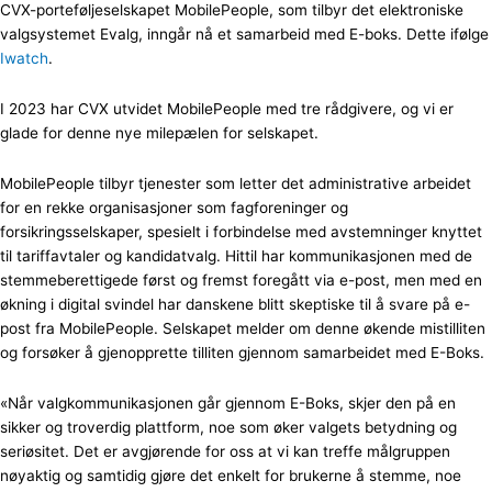
CVX-porteføljeselskapet MobilePeople, som tilbyr det elektroniske
valgsystemet Evalg, inngår nå et samarbeid med E-boks. Dette ifølge
Iwatch
.
I 2023 har CVX utvidet MobilePeople med tre rådgivere, og vi er
glade for denne nye milepælen for selskapet.
MobilePeople tilbyr tjenester som letter det administrative arbeidet
for en rekke organisasjoner som fagforeninger og
forsikringsselskaper, spesielt i forbindelse med avstemninger knyttet
til tariffavtaler og kandidatvalg. Hittil har kommunikasjonen med de
stemmeberettigede først og fremst foregått via e-post, men med en
økning i digital svindel har danskene blitt skeptiske til å svare på e-
post fra MobilePeople. Selskapet melder om denne økende mistilliten
og forsøker å gjenopprette tilliten gjennom samarbeidet med E-Boks.
«Når valgkommunikasjonen går gjennom E-Boks, skjer den på en
sikker og troverdig plattform, noe som øker valgets betydning og
seriøsitet. Det er avgjørende for oss at vi kan treffe målgruppen
nøyaktig og samtidig gjøre det enkelt for brukerne å stemme, noe