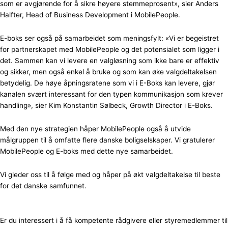
som er avgjørende for å sikre høyere stemmeprosent», sier Anders
Halfter, Head of Business Development i MobilePeople.
E-boks ser også på samarbeidet som meningsfylt: «Vi er begeistret
for partnerskapet med MobilePeople og det potensialet som ligger i
det. Sammen kan vi levere en valgløsning som ikke bare er effektiv
og sikker, men også enkel å bruke og som kan øke valgdeltakelsen
betydelig. De høye åpningsratene som vi i E-Boks kan levere, gjør
kanalen svært interessant for den typen kommunikasjon som krever
handling», sier Kim Konstantin Sølbeck, Growth Director i E-Boks.
Med den nye strategien håper MobilePeople også å utvide
målgruppen til å omfatte flere danske boligselskaper. Vi gratulerer
MobilePeople og E-boks med dette nye samarbeidet.
Vi gleder oss til å følge med og håper på økt valgdeltakelse til beste
for det danske samfunnet.
Er du interessert i å få kompetente rådgivere eller styremedlemmer til