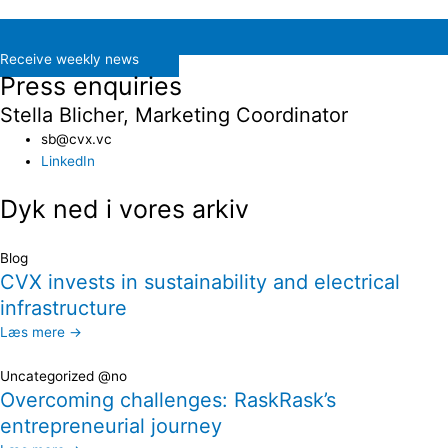
Receive weekly news
Press enquiries
Stella Blicher, Marketing Coordinator
sb@cvx.vc​
LinkedIn
Dyk ned i vores arkiv
Blog
CVX invests in sustainability and electrical
infrastructure
Læs mere →
Uncategorized @no
Overcoming challenges: RaskRask’s
entrepreneurial journey