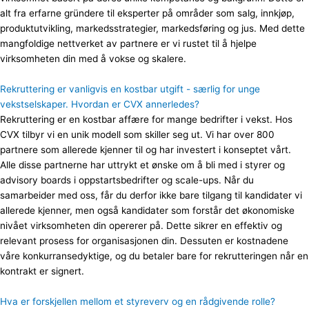
alt fra erfarne gründere til eksperter på områder som salg, innkjøp,
produktutvikling, markedsstrategier, markedsføring og jus. Med dette
mangfoldige nettverket av partnere er vi rustet til å hjelpe
virksomheten din med å vokse og skalere.
Rekruttering er vanligvis en kostbar utgift - særlig for unge
vekstselskaper. Hvordan er CVX annerledes?
Rekruttering er en kostbar affære for mange bedrifter i vekst. Hos
CVX tilbyr vi en unik modell som skiller seg ut. Vi har over 800
partnere som allerede kjenner til og har investert i konseptet vårt.
Alle disse partnerne har uttrykt et ønske om å bli med i styrer og
advisory boards i oppstartsbedrifter og scale-ups. Når du
samarbeider med oss, får du derfor ikke bare tilgang til kandidater vi
allerede kjenner, men også kandidater som forstår det økonomiske
nivået virksomheten din opererer på. Dette sikrer en effektiv og
relevant prosess for organisasjonen din. Dessuten er kostnadene
våre konkurransedyktige, og du betaler bare for rekrutteringen når en
kontrakt er signert.
Hva er forskjellen mellom et styreverv og en rådgivende rolle?