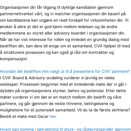
Organisasjonen din får tilgang til dyktige kandidater gjennom
partnernettverket vårt, og vi matcher organisasjonen din basert på
om kandidatene kan utgjøre en reell forskjell for virksomheten din. Vi
ønsker å sikre at det er god kjemi mellom ledelsen og de andre
medlemmene av styret eller advisory boardet i organisasjonen din.
Når de har vist interesse for rollen og innledet en grundig dialog med
bedriften din, kan dere bli enige om et samarbeid. CVX hjelper til med
å strukturere prosessen og kan også gi råd om kontrakter og
kompensasjon.
Hvordan blir bedriften min valgt ut til å presentere for CVX' partnere?
I CVX’ Board & Advisory-avdeling vurderer vi jevnlig en rekke
selskaper. Prosessen begynner med et innledende møte der vi går i
dybden på organisasjonens styrker, behov og potensial. Etter dette
møtet vurderer vi om det er en match mellom din bedrift og våre
partnere, og går gjennom de neste trinnene, betingelsene og
mulighetene for et potensielt samarbeid. Vil du ta de første skrittene?
Bestill et møte med Oscar
her
.
Hvem kan komme i betraktning til styre- og rådgivningsroller gjennom