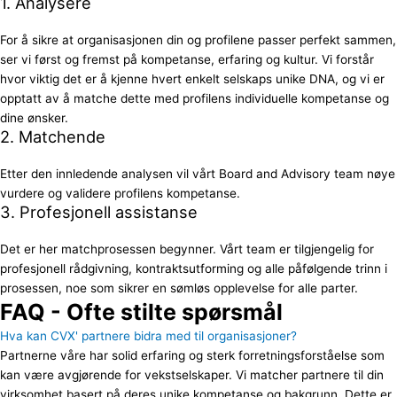
1. Analysere
For å sikre at organisasjonen din og profilene passer perfekt sammen,
ser vi først og fremst på kompetanse, erfaring og kultur. Vi forstår
hvor viktig det er å kjenne hvert enkelt selskaps unike DNA, og vi er
opptatt av å matche dette med profilens individuelle kompetanse og
dine ønsker.
2. Matchende
Etter den innledende analysen vil vårt Board and Advisory team nøye
vurdere og validere profilens kompetanse.
3. Profesjonell assistanse
Det er her matchprosessen begynner. Vårt team er tilgjengelig for
profesjonell rådgivning, kontraktsutforming og alle påfølgende trinn i
prosessen, noe som sikrer en sømløs opplevelse for alle parter.
FAQ - Ofte stilte spørsmål
Hva kan CVX' partnere bidra med til organisasjoner?
Partnerne våre har solid erfaring og sterk forretningsforståelse som
kan være avgjørende for vekstselskaper. Vi matcher partnere til din
virksomhet basert på deres unike kompetanse og bakgrunn. Dette er