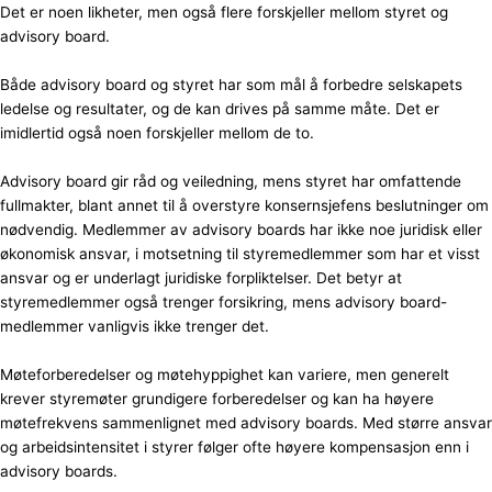
Det er noen likheter, men også flere forskjeller mellom styret og
advisory board.
Både advisory board og styret har som mål å forbedre selskapets
ledelse og resultater, og de kan drives på samme måte. Det er
imidlertid også noen forskjeller mellom de to.
Advisory board gir råd og veiledning, mens styret har omfattende
fullmakter, blant annet til å overstyre konsernsjefens beslutninger om
nødvendig. Medlemmer av advisory boards har ikke noe juridisk eller
økonomisk ansvar, i motsetning til styremedlemmer som har et visst
ansvar og er underlagt juridiske forpliktelser. Det betyr at
styremedlemmer også trenger forsikring, mens advisory board-
medlemmer vanligvis ikke trenger det.
Møteforberedelser og møtehyppighet kan variere, men generelt
krever styremøter grundigere forberedelser og kan ha høyere
møtefrekvens sammenlignet med advisory boards. Med større ansvar
og arbeidsintensitet i styrer følger ofte høyere kompensasjon enn i
advisory boards.