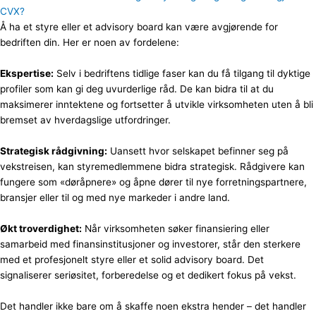
CVX?
Å ha et styre eller et advisory board kan være avgjørende for
bedriften din. Her er noen av fordelene:
Ekspertise:
Selv i bedriftens tidlige faser kan du få tilgang til dyktige
profiler som kan gi deg uvurderlige råd. De kan bidra til at du
maksimerer inntektene og fortsetter å utvikle virksomheten uten å bli
bremset av hverdagslige utfordringer.
Strategisk rådgivning:
Uansett hvor selskapet befinner seg på
vekstreisen, kan styremedlemmene bidra strategisk. Rådgivere kan
fungere som «døråpnere» og åpne dører til nye forretningspartnere,
bransjer eller til og med nye markeder i andre land.
Økt troverdighet:
Når virksomheten søker finansiering eller
samarbeid med finansinstitusjoner og investorer, står den sterkere
med et profesjonelt styre eller et solid advisory board. Det
signaliserer seriøsitet, forberedelse og et dedikert fokus på vekst.
Det handler ikke bare om å skaffe noen ekstra hender – det handler