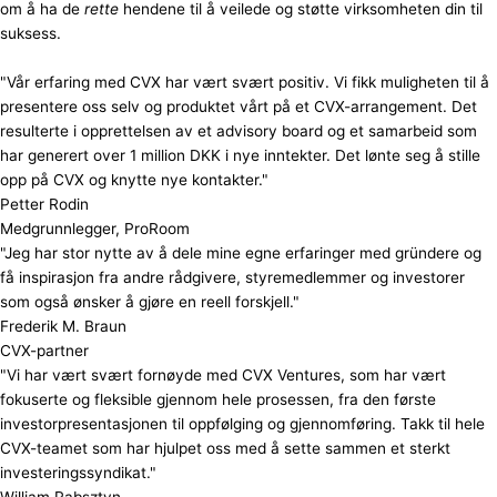
om å ha de
rette
hendene til å veilede og støtte virksomheten din til
suksess.
"Vår erfaring med CVX har vært svært positiv. Vi fikk muligheten til å
presentere oss selv og produktet vårt på et CVX-arrangement. Det
resulterte i opprettelsen av et advisory board og et samarbeid som
har generert over 1 million DKK i nye inntekter. Det lønte seg å stille
opp på CVX og knytte nye kontakter."
Petter Rodin
Medgrunnlegger, ProRoom
"Jeg har stor nytte av å dele mine egne erfaringer med gründere og
få inspirasjon fra andre rådgivere, styremedlemmer og investorer
som også ønsker å gjøre en reell forskjell."
Frederik M. Braun
CVX-partner
"Vi har vært svært fornøyde med CVX Ventures, som har vært
fokuserte og fleksible gjennom hele prosessen, fra den første
investorpresentasjonen til oppfølging og gjennomføring. Takk til hele
CVX-teamet som har hjulpet oss med å sette sammen et sterkt
investeringssyndikat."
William Rabsztyn