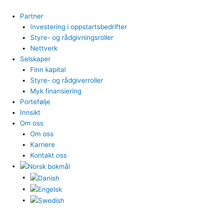
Hopp
rett
Partner
til
Investering i oppstartsbedrifter
innholdet
Styre- og rådgivningsroller
Nettverk
Selskaper
Finn kapital
Styre- og rådgiverroller
Myk finansiering
Portefølje
Innsikt
Om oss
Om oss
Karriere
Kontakt oss