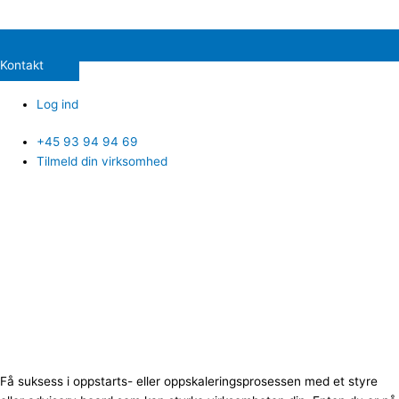
Kontakt
Log ind
+45 93 94 94 69
Tilmeld din virksomhed
Trenger du et styre eller
et rådgivende organ for
organisasjonen din?
Vi
finner dem for deg!
Få suksess i oppstarts- eller oppskaleringsprosessen med et styre