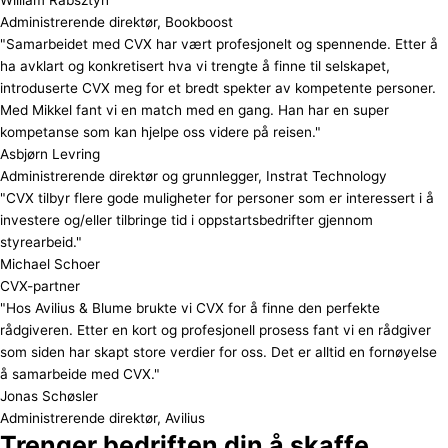
Administrerende direktør, Bookboost
"Samarbeidet med CVX har vært profesjonelt og spennende. Etter å
ha avklart og konkretisert hva vi trengte å finne til selskapet,
introduserte CVX meg for et bredt spekter av kompetente personer.
Med Mikkel fant vi en match med en gang. Han har en super
kompetanse som kan hjelpe oss videre på reisen."
Asbjørn Levring
Administrerende direktør og grunnlegger, Instrat Technology
"CVX tilbyr flere gode muligheter for personer som er interessert i å
investere og/eller tilbringe tid i oppstartsbedrifter gjennom
styrearbeid."
Michael Schoer
CVX-partner
"Hos Avilius & Blume brukte vi CVX for å finne den perfekte
rådgiveren. Etter en kort og profesjonell prosess fant vi en rådgiver
som siden har skapt store verdier for oss. Det er alltid en fornøyelse
å samarbeide med CVX."
Jonas Schøsler
Administrerende direktør, Avilius
Trenger bedriften din å skaffe