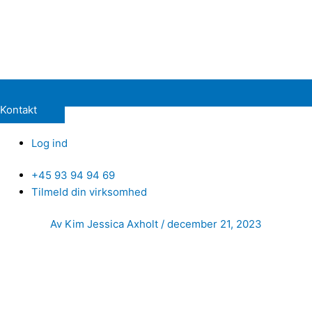
Kontakt
Log ind
+45 93 94 94 69
Tilmeld din virksomhed
Inläggsnavigering
Av
Kim Jessica Axholt
/
december 21, 2023
Hej
Jag heter Andreas och jobbar på avdelningen för partnerrela