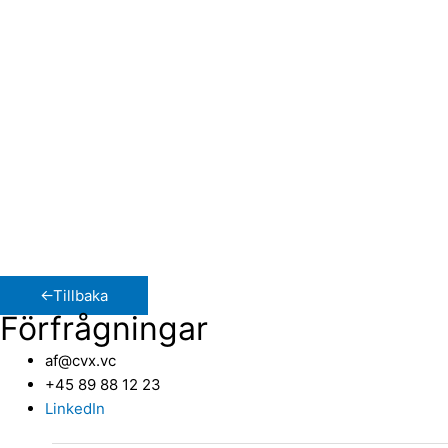
Bakgrund
Jag har en bakgrund inom försäljning och jag är också en k
och det är intressant att få inblick i företag med mycket f
Höjdpunkten i mitt jobb
Jag tycker både att jobbet på CVX är väldigt givande på gr
riktigt intressanta profiler inom näringslivet. De har unika 
Den avslappnade sidan av affärslivet
Utanför arbetet tillbringar jag det mesta av min tid med mi
←Tillbaka
Förfrågningar
af@cvx.vc
+45 89 88 12 23
LinkedIn