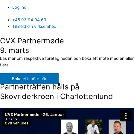
Log ind
+45 93 94 94 69
Tilmeld din virksomhed
CVX Partnermøde
9. marts
Läs mer om respektive företag nedan och boka ett möte med en eller
flera
Boka ett möte här
Partnerträffen hålls på
Skovriderkroen i Charlottenlund