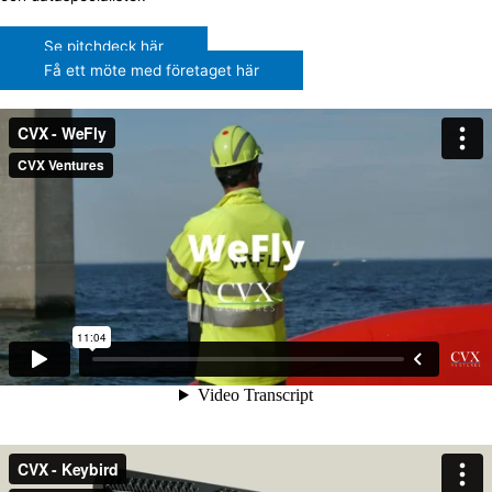
Se pitchdeck här
Få ett möte med företaget här