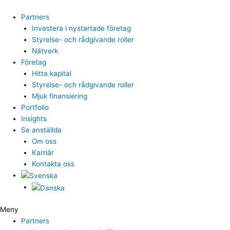
Hoppa
till
Partners
innehåll
Investera i nystartade företag
Styrelse- och rådgivande roller
Nätverk
Företag
Hitta kapital
Styrelse- och rådgivande roller
Mjuk finansiering
Portfolio
Insights
Se anställda
Om oss
Karriär
Kontakta oss
Meny
Partners