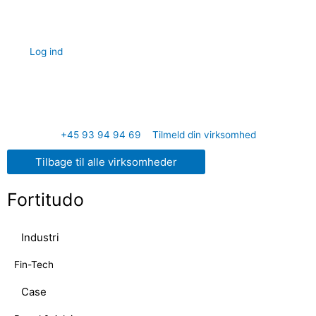
Hoppa
till
innehåll
Log ind
+45 93 94 94 69
Tilmeld din virksomhed
Tilbage til alle virksomheder
Fortitudo
Industri
Fin-Tech
Case