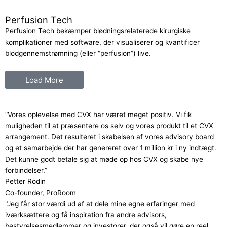
Perfusion Tech
Perfusion Tech bekæmper blødningsrelaterede kirurgiske
komplikationer med software, der visualiserer og kvantificer
blodgennemstrømning (eller “perfusion”) live.
Load More
“Vores oplevelse med CVX har været meget positiv. Vi fik
muligheden til at præsentere os selv og vores produkt til et CVX
arrangement. Det resulteret i skabelsen af vores advisory board
og et samarbejde der har genereret over 1 million kr i ny indtægt.
Det kunne godt betale sig at møde op hos CVX og skabe nye
forbindelser.”
Petter Rodin
Co-founder, ProRoom
"Jeg får stor værdi ud af at dele mine egne erfaringer med
iværksættere og få inspiration fra andre advisors,
bestyrelsesmedlemmer og investorer, der også vil gøre en reel