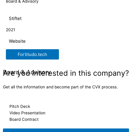
Board & Advisory
Stiftet
2021
Website
Fortitudo.tech
Are you interested in this company?
Board & Advisory
Get all the information and become part of the CVX process.
Pitch Deck
Video Presentation
Board Contract