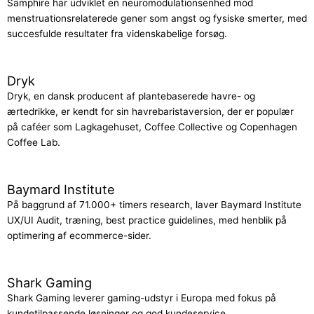
Samphire har udviklet en neuromodulationsenhed mod
menstruationsrelaterede gener som angst og fysiske smerter, med
succesfulde resultater fra videnskabelige forsøg.
Dryk
Dryk, en dansk producent af plantebaserede havre- og
ærtedrikke, er kendt for sin havrebaristaversion, der er populær
på caféer som Lagkagehuset, Coffee Collective og Copenhagen
Coffee Lab.
Baymard Institute
På baggrund af 71.000+ timers research, laver Baymard Institute
UX/UI Audit, træning, best practice guidelines, med henblik på
optimering af ecommerce-sider.
Shark Gaming
Shark Gaming leverer gaming-udstyr i Europa med fokus på
kundetilpassende løsninger og god kundeservice.