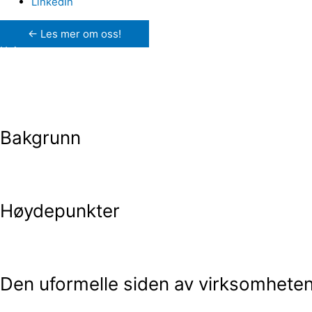
LinkedIn
← Les mer om oss!
Hei,
Jeg heter Mikkel og jobber som Board & Advisory Manager i CVX V
porteføljeselskaper.
Bakgrunn
Med bakgrunn i bedriftsøkonomi og erfaring med å skalere min e
min egen oppstartsbedrift, noe som har gitt meg optimisme, inn
Høydepunkter
Det som driver meg i rollen min, er muligheten til å fordype m
økosystemet ved å hjelpe andre som står overfor lignende utfo
Den uformelle siden av virksomhete
På fritiden liker jeg å være sammen med venner og drive med spor