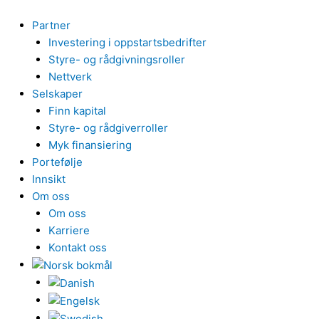
Hopp
rett
Partner
til
Investering i oppstartsbedrifter
innholdet
Styre- og rådgivningsroller
Nettverk
Selskaper
Finn kapital
Styre- og rådgiverroller
Myk finansiering
Portefølje
Innsikt
Om oss
Om oss
Karriere
Kontakt oss