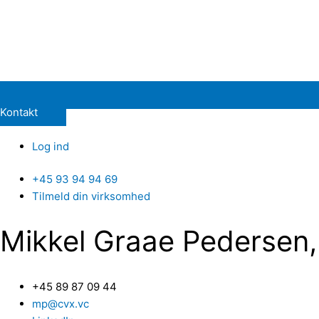
Kontakt
Log ind
+45 93 94 94 69
Tilmeld din virksomhed
Mikkel Graae Pedersen
+45 89 87 09 44
mp@cvx.vc