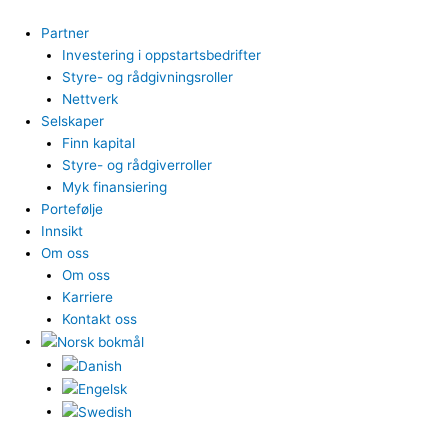
Hopp
rett
Partner
til
Investering i oppstartsbedrifter
innholdet
Styre- og rådgivningsroller
Nettverk
Selskaper
Finn kapital
Styre- og rådgiverroller
Myk finansiering
Portefølje
Innsikt
Om oss
Om oss
Karriere
Kontakt oss