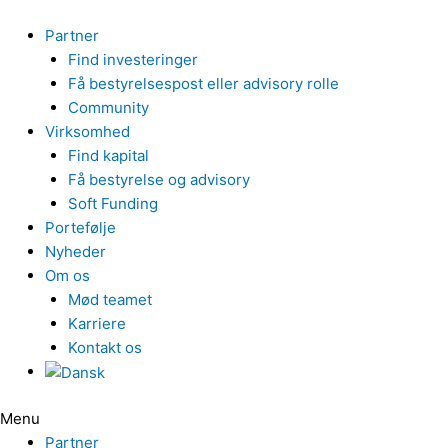
Gå
til
Partner
indholdet
Find investeringer
Få bestyrelsespost eller advisory rolle
Community
Virksomhed
Find kapital
Få bestyrelse og advisory
Soft Funding
Portefølje
Nyheder
Om os
Mød teamet
Karriere
Kontakt os
Menu
Partner