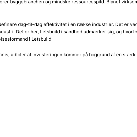
iviserer byggebranchen og mindske ressourcespild. Blandt virk
redefinere dag-til-dag effektivitet i en række industrier. Det er 
n industri. Det er her, Letsbuild i sandhed udmærker sig, og hv
elsesformand i Letsbuild.
Innis, udtaler at investeringen kommer på baggrund af en stærk t