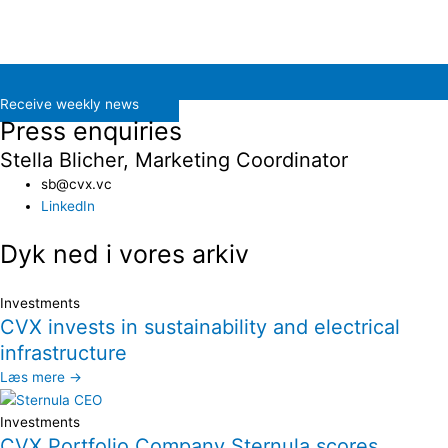
Receive weekly news
Press enquiries
Stella Blicher, Marketing Coordinator
sb@cvx.vc​
LinkedIn
Dyk ned i vores arkiv
Investments
CVX invests in sustainability and electrical
infrastructure
Læs mere →
Investments
CVX Portfolio Company Sternula scores