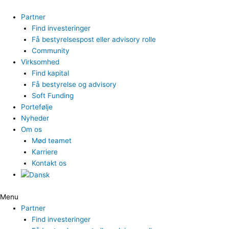
Gå
til
Partner
indholdet
Find investeringer
Få bestyrelsespost eller advisory rolle
Community
Virksomhed
Find kapital
Få bestyrelse og advisory
Soft Funding
Portefølje
Nyheder
Om os
Mød teamet
Karriere
Kontakt os
Menu
Partner
Find investeringer