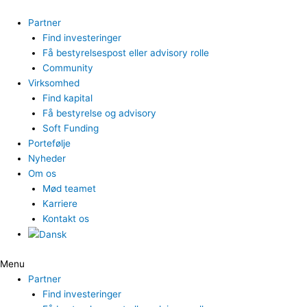
Gå
til
Partner
indholdet
Find investeringer
Få bestyrelsespost eller advisory rolle
Community
Virksomhed
Find kapital
Få bestyrelse og advisory
Soft Funding
Portefølje
Nyheder
Om os
Mød teamet
Karriere
Kontakt os
Menu
Partner
Find investeringer