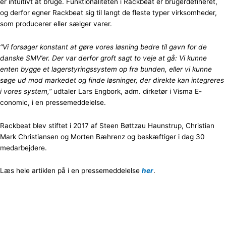
er intuitivt at bruge. Funktionaliteten i Rackbeat er brugerdefineret,
og derfor egner Rackbeat sig til langt de fleste typer virksomheder,
som producerer eller sælger varer.
“Vi forsøger konstant at gøre vores løsning bedre til gavn for de
danske SMV’er. Der var derfor groft sagt to veje at gå: Vi kunne
enten bygge et lagerstyringssystem op fra bunden, eller vi kunne
søge ud mod markedet og finde løsninger, der direkte kan integreres
i vores system,”
udtaler Lars Engbork, adm. dirketør i Visma E-
conomic, i en pressemeddelelse.
Rackbeat blev stiftet i 2017 af Steen Bøttzau Haunstrup, Christian
Mark Christiansen og Morten Bæhrenz og beskæftiger i dag 30
medarbejdere.
Læs hele artiklen på i en pressemeddelelse
her
.