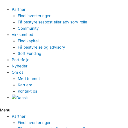
Gå
til
Partner
indholdet
Find investeringer
Få bestyrelsespost eller advisory rolle
Community
Virksomhed
Find kapital
Få bestyrelse og advisory
Soft Funding
Portefølje
Nyheder
Om os
Mød teamet
Karriere
Kontakt os
Menu
Partner
Find investeringer