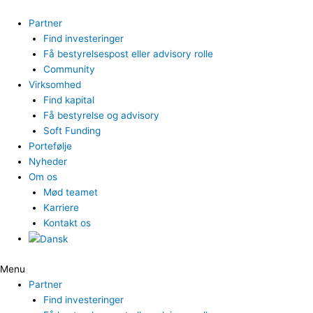
Gå
til
Partner
indholdet
Find investeringer
Få bestyrelsespost eller advisory rolle
Community
Virksomhed
Find kapital
Få bestyrelse og advisory
Soft Funding
Portefølje
Nyheder
Om os
Mød teamet
Karriere
Kontakt os
Menu
Partner
Find investeringer