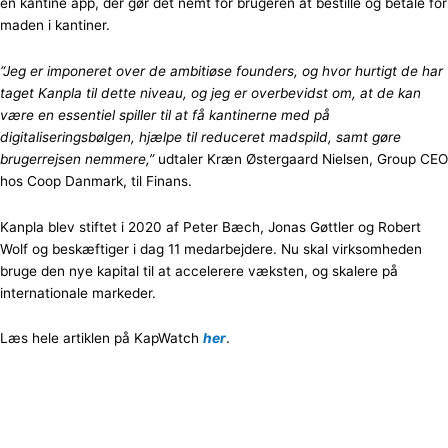
en kantine app, der gør det nemt for brugeren at bestille og betale for
maden i kantiner.
“Jeg er imponeret over de ambitiøse founders, og hvor hurtigt de har
taget Kanpla til dette niveau, og jeg er overbevidst om, at de kan
være en essentiel spiller til at få kantinerne med på
digitaliseringsbølgen, hjælpe til reduceret madspild, samt gøre
brugerrejsen nemmere,”
udtaler Kræn Østergaard Nielsen, Group CEO
hos Coop Danmark, til Finans.
Kanpla blev stiftet i 2020 af Peter Bæch, Jonas Gøttler og Robert
Wolf og beskæftiger i dag 11 medarbejdere. Nu skal virksomheden
bruge den nye kapital til at accelerere væksten, og skalere på
internationale markeder.
Læs hele artiklen på KapWatch
her
.