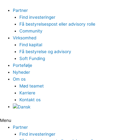
Gå
til
Partner
indholdet
Find investeringer
Få bestyrelsespost eller advisory rolle
Community
Virksomhed
Find kapital
Få bestyrelse og advisory
Soft Funding
Portefølje
Nyheder
Om os
Mød teamet
Karriere
Kontakt os
Menu
Partner
Find investeringer