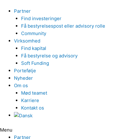
Gå
til
Partner
indholdet
Find investeringer
Få bestyrelsespost eller advisory rolle
Community
Virksomhed
Find kapital
Få bestyrelse og advisory
Soft Funding
Portefølje
Nyheder
Om os
Mød teamet
Karriere
Kontakt os
Menu
Partner