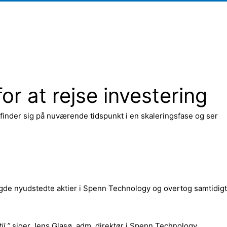
r at rejse investering
inder sig på nuværende tidspunkt i en skaleringsfase og ser
ngde nyudstedte aktier i Spenn Technology og overtog samtidigt
l,”
siger Jens Glasø, adm. direktør i Spenn Technology