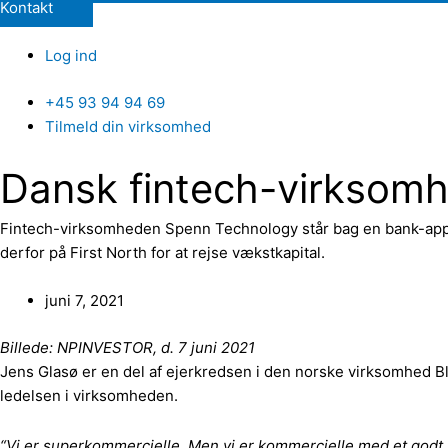
Kontakt
Log ind
+45 93 94 94 69
Tilmeld din virksomhed
Dansk fintech-virksomhe
Fintech-virksomheden Spenn Technology står bag en bank-app, 
derfor på First North for at rejse vækstkapital.
juni 7, 2021
Billede: NPINVESTOR, d. 7 juni 2021
Jens Glasø er en del af ejerkredsen i den norske virksomhed B
ledelsen i virksomheden.
“Vi er superkommercielle. Men vi er kommercielle med et godt pr