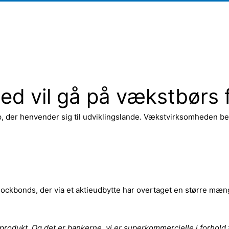
d vil gå på vækstbørs fo
der henvender sig til udviklingslande. Vækstvirksomheden bef
lockbonds, der via et aktieudbytte har overtaget en større mæ
odukt. Og det er bankerne, vi er superkommercielle i forhold ti