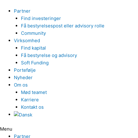
Gå
til
Partner
indholdet
Find investeringer
Få bestyrelsespost eller advisory rolle
Community
Virksomhed
Find kapital
Få bestyrelse og advisory
Soft Funding
Portefølje
Nyheder
Om os
Mød teamet
Karriere
Kontakt os
Menu
Partner