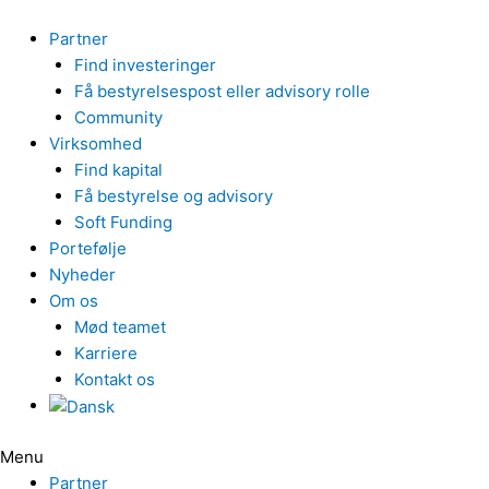
Gå
til
Partner
indholdet
Find investeringer
Få bestyrelsespost eller advisory rolle
Community
Virksomhed
Find kapital
Få bestyrelse og advisory
Soft Funding
Portefølje
Nyheder
Om os
Mød teamet
Karriere
Kontakt os
Menu
Partner