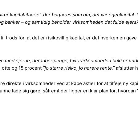
egulær kapitaltilførsel, der bogføres som om, det var egenkapita
og banker – og samtidig beholder virksomheden det fulde ejersk
trods for, at det er risikovillig kapital, er det hverken en gave e
men med ejerne, der taber penge, hvis virksomheden bukker under
 otte og 15 procent
”jo større risiko, jo hørere rente,”
afslutter 
re direkte i virksomheder ved at købe aktier for at tilføje ny k
n kunne lade sig gøre, såfremt der ligger en klar plan for, hvor