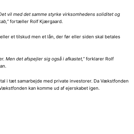
l. Det vil med det samme styrke virksomhedens soliditet og
ab,”
fortæller Rolf Kjærgaard.
ller et tilskud men et lån, der før eller siden skal betales
. Men det afspejler sig også i afkastet,”
forklarer Rolf
han.
apital i tæt samarbejde med private investorer. Da Vækstfonden
dan Vækstfonden kan komme ud af ejerskabet igen.