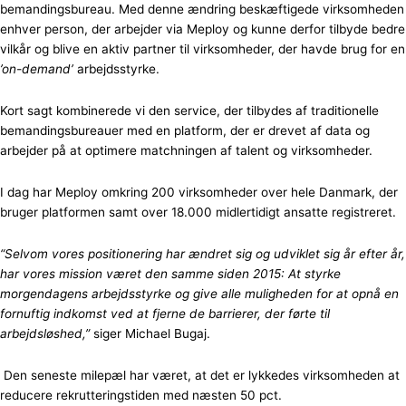
bemandingsbureau. Med denne ændring beskæftigede virksomheden
enhver person, der arbejder via Meploy og kunne derfor tilbyde bedre
vilkår og blive en aktiv partner til virksomheder, der havde brug for en
’on-demand’
arbejdsstyrke.
Kort sagt kombinerede vi den service, der tilbydes af traditionelle
bemandingsbureauer med en platform, der er drevet af data og
arbejder på at optimere matchningen af ​​talent og virksomheder.
I dag har Meploy omkring 200 virksomheder over hele Danmark, der
bruger platformen samt over 18.000 midlertidigt ansatte registreret.
“Selvom vores positionering har ændret sig og udviklet sig år efter år,
har vores mission været den samme siden 2015: At styrke
morgendagens arbejdsstyrke og give alle muligheden for at opnå en
fornuftig indkomst ved at fjerne de barrierer, der førte til
arbejdsløshed,”
siger Michael Bugaj.
Den seneste milepæl har været, at det er lykkedes virksomheden at
reducere rekrutteringstiden med næsten 50 pct.