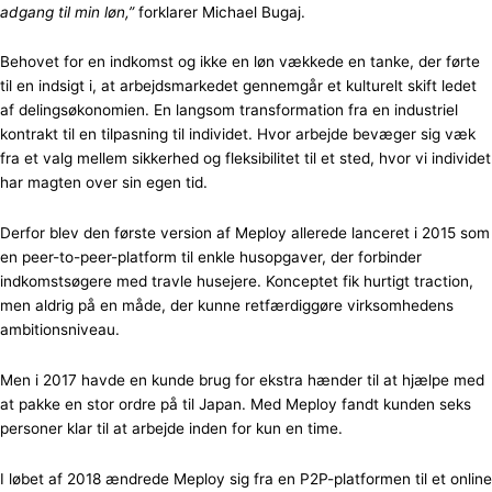
adgang til min løn,”
forklarer Michael Bugaj.
Behovet for en indkomst og ikke en løn vækkede en tanke, der førte
til en indsigt i, at arbejdsmarkedet gennemgår et kulturelt skift ledet
af delingsøkonomien. En langsom transformation fra en industriel
kontrakt til en tilpasning til individet. Hvor arbejde bevæger sig væk
fra et valg mellem sikkerhed og fleksibilitet til et sted, hvor vi individet
har magten over sin egen tid.
Derfor blev den første version af Meploy allerede lanceret i 2015 som
en peer-to-peer-platform til enkle husopgaver, der forbinder
indkomstsøgere med travle husejere. Konceptet fik hurtigt traction,
men aldrig på en måde, der kunne retfærdiggøre virksomhedens
ambitionsniveau.
Men i 2017 havde en kunde brug for ekstra hænder til at hjælpe med
at pakke en stor ordre på til Japan. Med Meploy fandt kunden seks
personer klar til at arbejde inden for kun en time.
I løbet af 2018 ændrede Meploy sig fra en P2P-platformen til et online