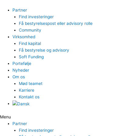
Gå
til
Partner
indholdet
Find investeringer
Få bestyrelsespost eller advisory rolle
Community
Virksomhed
Find kapital
Få bestyrelse og advisory
Soft Funding
Portefølje
Nyheder
Om os
Mød teamet
Karriere
Kontakt os
Menu
Partner
Find investeringer