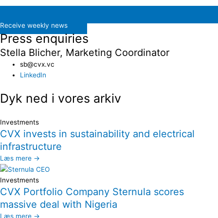
Receive weekly news
Press enquiries
Stella Blicher, Marketing Coordinator
sb@cvx.vc​
LinkedIn
Dyk ned i vores arkiv
Investments
CVX invests in sustainability and electrical
infrastructure
Læs mere →
Investments
CVX Portfolio Company Sternula scores
massive deal with Nigeria
Læs mere →