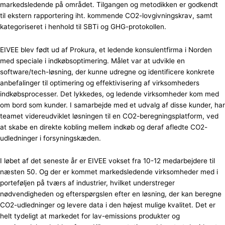
markedsledende på området. Tilgangen og metodikken er godkendt
til ekstern rapportering iht. kommende CO2-lovgivningskrav, samt
kategoriseret i henhold til SBTi og GHG-protokollen.
EIVEE blev født ud af Prokura, et ledende konsulentfirma i Norden
med speciale i indkøbsoptimering. Målet var at udvikle en
software/tech-løsning, der kunne udregne og identificere konkrete
anbefalinger til optimering og effektivisering af virksomheders
indkøbsprocesser. Det lykkedes, og ledende virksomheder kom med
om bord som kunder. I samarbejde med et udvalg af disse kunder, har
teamet videreudviklet løsningen til en CO2-beregningsplatform, ved
at skabe en direkte kobling mellem indkøb og deraf afledte CO2-
udledninger i forsyningskæden.
I løbet af det seneste år er EIVEE vokset fra 10-12 medarbejdere til
næsten 50. Og der er kommet markedsledende virksomheder med i
porteføljen på tværs af industrier, hvilket understreger
nødvendigheden og efterspørgslen efter en løsning, der kan beregne
CO2-udledninger og levere data i den højest mulige kvalitet. Det er
helt tydeligt at markedet for lav-emissions produkter og