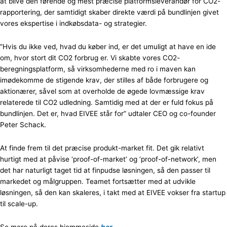
at blive den førende og mest præcise platformsleverandør for CO2-
rapportering, der samtidigt skaber direkte værdi på bundlinjen givet
vores ekspertise i indkøbsdata- og strategier.
”Hvis du ikke ved, hvad du køber ind, er det umuligt at have en ide
om, hvor stort dit CO2 forbrug er. Vi skabte vores CO2-
beregningsplatform, så virksomhederne med ro i maven kan
imødekomme de stigende krav, der stilles af både forbrugere og
aktionærer, såvel som at overholde de øgede lovmæssige krav
relaterede til CO2 udledning. Samtidig med at der er fuld fokus på
bundlinjen. Det er, hvad EIVEE står for” udtaler CEO og co-founder
Peter Schack.
At finde frem til det præcise produkt-market fit. Det gik relativt
hurtigt med at påvise ‘proof-of-market’ og ‘proof-of-network’, men
det har naturligt taget tid at finpudse løsningen, så den passer til
markedet og målgruppen. Teamet fortsætter med at udvikle
løsningen, så den kan skaleres, i takt med at EIVEE vokser fra startup
til scale-up.