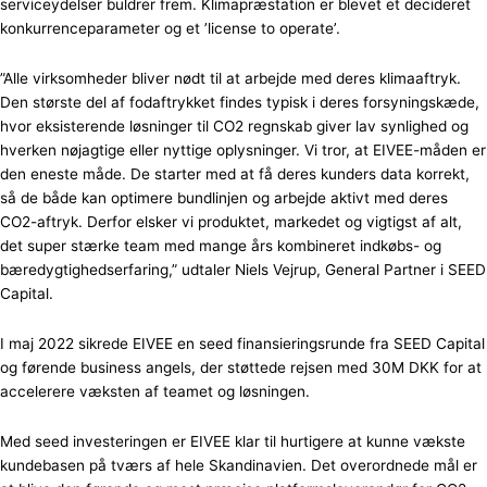
serviceydelser buldrer frem. Klimapræstation er blevet et decideret
konkurrenceparameter og et ’license to operate’.
”Alle virksomheder bliver nødt til at arbejde med deres klimaaftryk.
Den største del af fodaftrykket findes typisk i deres forsyningskæde,
hvor eksisterende løsninger til CO2 regnskab giver lav synlighed og
hverken nøjagtige eller nyttige oplysninger. Vi tror, at EIVEE-måden er
den eneste måde. De starter med at få deres kunders data korrekt,
så de både kan optimere bundlinjen og arbejde aktivt med deres
CO2-aftryk. Derfor elsker vi produktet, markedet og vigtigst af alt,
det super stærke team med mange års kombineret indkøbs- og
bæredygtighedserfaring,” udtaler Niels Vejrup, General Partner i SEED
Capital.
I maj 2022 sikrede EIVEE en seed finansieringsrunde fra SEED Capital
og førende business angels, der støttede rejsen med 30M DKK for at
accelerere væksten af teamet og løsningen.
Med seed investeringen er EIVEE klar til hurtigere at kunne vækste
kundebasen på tværs af hele Skandinavien. Det overordnede mål er