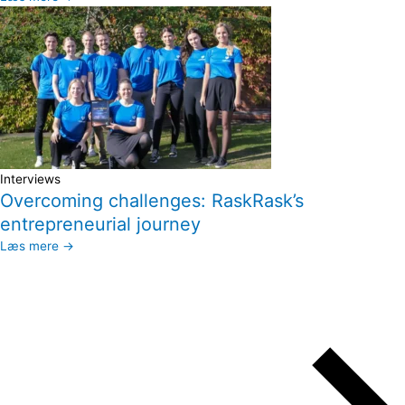
Interviews
Overcoming challenges: RaskRask’s
entrepreneurial journey
Læs mere →