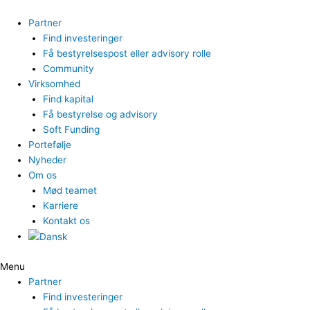
Gå
til
Partner
indholdet
Find investeringer
Få bestyrelsespost eller advisory rolle
Community
Virksomhed
Find kapital
Få bestyrelse og advisory
Soft Funding
Portefølje
Nyheder
Om os
Mød teamet
Karriere
Kontakt os
Menu
Partner
Find investeringer