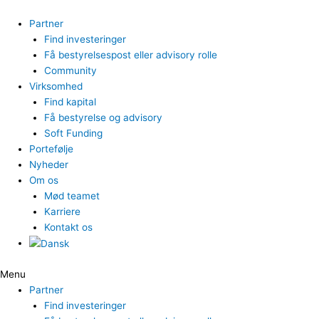
Gå
til
Partner
indholdet
Find investeringer
Få bestyrelsespost eller advisory rolle
Community
Virksomhed
Find kapital
Få bestyrelse og advisory
Soft Funding
Portefølje
Nyheder
Om os
Mød teamet
Karriere
Kontakt os
Menu
Partner
Find investeringer