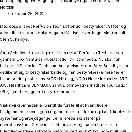
kortlægning og overvågning af blodforsyningen I Foto: PR/Novo
Nordisk
oktober 25, 2022
Medicoselskabet Perfusion Tech skifter ud i bestyrelsen. Stifter og
adm. direktør Mads Holst Aagaard Madsen overdrager sin plads til
Sten Scheibye.
Sten Scheibye blev tidligere i år en del af Perfusion Tech, da han
gennem CVX Ventures investerede i virksomheden. Nu skal han
bidrage til Perfusion Tech som bestyrelsmedlem. Sten Scheibye har
dedikeret sig til bestyrelsarbejde og han bestyrelseskarriere tæller
blandt andet poster hos NOVO Holding, NOVO Nordisk Fonden, MIG
A/S, Healthcare DENMARK samt BioInnovative Institute Foundation
(BII), hvor han agerer bestyrelsformand.
Vækstvirksomheden er blandt de første til at kvantificere
blodgennemstrømningen i organer og deres teknologi kan tilkobles de
systemer og arbejdsgange, der allerede eksisterer på
operationsstuer. Perfusion Tech udvikler og markedsfører den
billeddiagnostiske software platform PerfusionWorks, som muliggør