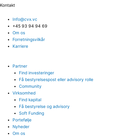
Kontakt
Info@cvx.vc
+45 93 94 94 69
Om os
Forretningsvilkår
Karriere
Partner
Find investeringer
Få bestyrelsespost eller advisory rolle
Community
Virksomhed
Find kapital
Få bestyrelse og advisory
Soft Funding
Portefølje
Nyheder
Om os