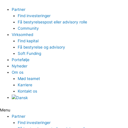
Gå
til
Partner
indholdet
Find investeringer
Få bestyrelsespost eller advisory rolle
Community
Virksomhed
Find kapital
Få bestyrelse og advisory
Soft Funding
Portefølje
Nyheder
Om os
Mød teamet
Karriere
Kontakt os
Menu
Partner
Find investeringer