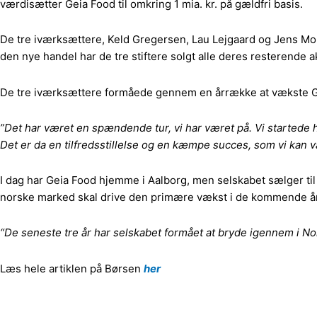
værdisætter Geia Food til omkring 1 mia. kr. på gældfri basis.
De tre iværksættere, Keld Gregersen, Lau Lejgaard og Jens Mort
den nye handel har de tre stiftere solgt alle deres resterende 
De tre iværksættere formåede gennem en årrække at vækste G
”Det har været en spændende tur, vi har været på. Vi startede 
Det er da en tilfredsstillelse og en kæmpe succes, som vi kan v
I dag har Geia Food hjemme i Aalborg, men selskabet sælger ti
norske marked skal drive den primære vækst i de kommende år, f
“De seneste tre år har selskabet formået at bryde igennem i Norge,
Læs hele artiklen på Børsen
her