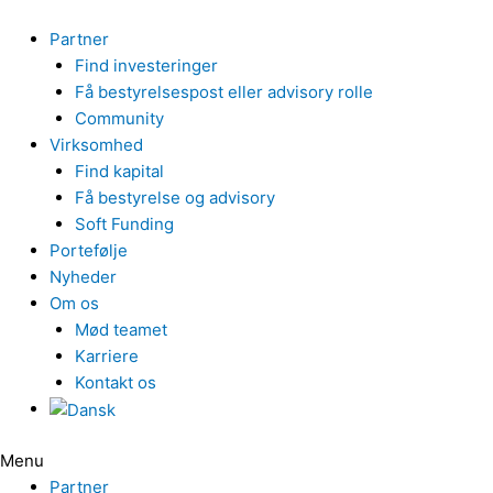
Gå
til
Partner
indholdet
Find investeringer
Få bestyrelsespost eller advisory rolle
Community
Virksomhed
Find kapital
Få bestyrelse og advisory
Soft Funding
Portefølje
Nyheder
Om os
Mød teamet
Karriere
Kontakt os
Menu
Partner