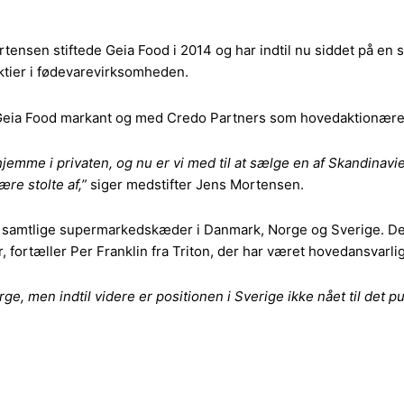
ensen stiftede Geia Food i 2014 og har indtil nu siddet på en s
aktier i fødevarevirksomheden.
eia Food markant og med Credo Partners som hovedaktionærer,
hjemme i privaten
, og nu er vi med til at sælge en af Skandina
ære stolte af
,”
siger medstifter Jens Mortensen.
l samtlige supermarkedskæder i Danmark, Norge og Sverige. De 
ortæller Per Franklin fra Triton, der har været hovedansvarlig
 men indtil videre er positionen i Sverige ikke nået til det punkt