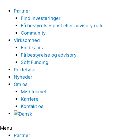
Gå
til
Partner
indholdet
Find investeringer
Få bestyrelsespost eller advisory rolle
Community
Virksomhed
Find kapital
Få bestyrelse og advisory
Soft Funding
Portefølje
Nyheder
Om os
Mød teamet
Karriere
Kontakt os
Menu
Partner