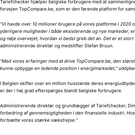
Tariefchecker hjælper belgiske forbrugere med at sammenligne 
forvejen TopCompare.be, som er den førende platform for sam
”Vi havde over 10 millioner brugere på vores platforme i 2020 
yderligere muligheder i både eksisterende og nye markeder, ent
og nøje overvejet, hvordan vi bedst greb det an. Det er et sto
administrerende direktør og medstifter Stefan Bruun.
“Med vores erfaringer med at drive TopCompare.be, den største 
kunne opbygge en ledende position i energimarkedet,”
uddyber
I Belgien skifter over en million husstande deres energiudbyder
er der i høj grad efterspørges blandt belgiske forbrugere.
Administrerende direktør og grundlægger af Tariefchecker, Dimi
forbedring af gennemsigtigheden i den finansielle industri. Hos
fortsætte vores stærke vækstrejse.“