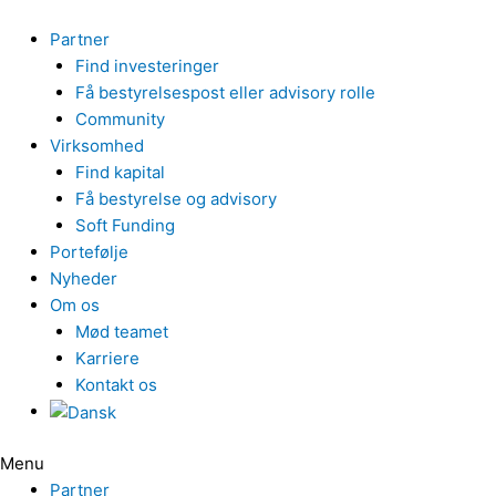
Gå
til
Partner
indholdet
Find investeringer
Få bestyrelsespost eller advisory rolle
Community
Virksomhed
Find kapital
Få bestyrelse og advisory
Soft Funding
Portefølje
Nyheder
Om os
Mød teamet
Karriere
Kontakt os
Menu
Partner