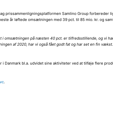
bag prissammenligningsplatformen Samlino Group forbereder li
ste år løftede omsætningen med 39 pct. til 85 mio. kr. og samt
i omsætningen på næsten 40 pct. er tilfredsstillende, og vi har
gen af 2020, har vi også fået godt fat og har set en fin vækst. Al
 i Danmark bl.a. udvidet sine aktiviteter ved at tilføje flere pr
vc
.