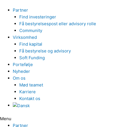
Gå
til
Partner
indholdet
Find investeringer
Få bestyrelsespost eller advisory rolle
Community
Virksomhed
Find kapital
Få bestyrelse og advisory
Soft Funding
Portefølje
Nyheder
Om os
Mød teamet
Karriere
Kontakt os
Menu
Partner