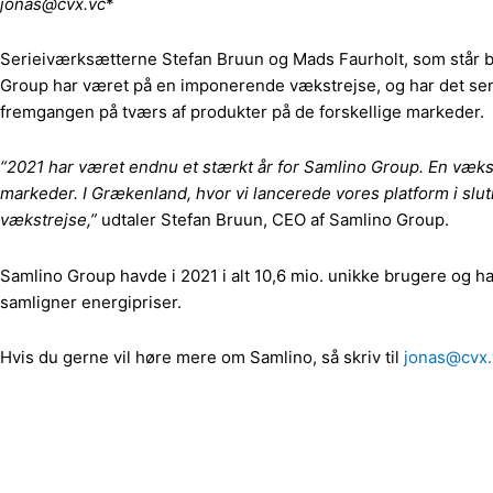
jonas@cvx.vc
*
Serieiværksætterne Stefan Bruun og Mads Faurholt, som står 
Group har været på en imponerende vækstrejse, og har det sene
fremgangen på tværs af produkter på de forskellige markeder.
“2021 har været endnu et stærkt år for Samlino Group. En vækst 
markeder. I Grækenland, hvor vi lancerede vores platform i slutnin
vækstrejse,”
udtaler Stefan Bruun, CEO af Samlino Group.
Samlino Group havde i 2021 i alt 10,6 mio. unikke brugere og har
samligner energipriser.
Hvis du gerne vil høre mere om Samlino, så skriv til
jonas@cvx.