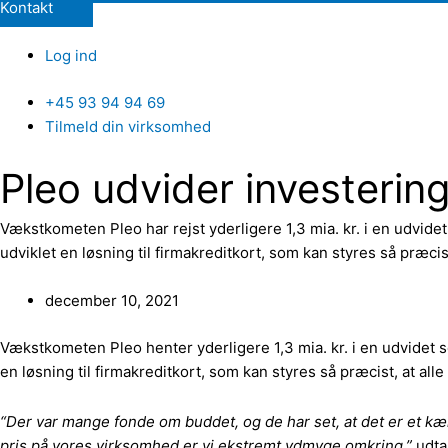
Kontakt
Log ind
+45 93 94 94 69
Tilmeld din virksomhed
Pleo udvider investering
Vækstkometen Pleo har rejst yderligere 1,3 mia. kr. i en udvide
udviklet en løsning til firmakreditkort, som kan styres så præcist
december 10, 2021
Vækstkometen Pleo henter yderligere 1,3 mia. kr. i en udvidet s
en løsning til firmakreditkort, som kan styres så præcist, at alle
“Der var mange fonde om buddet, og de har set, at det er et kæ
pris på vores virksomhed er vi ekstremt ydmyge omkring,”
udtal