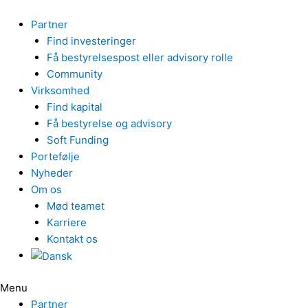
Gå
til
Partner
indholdet
Find investeringer
Få bestyrelsespost eller advisory rolle
Community
Virksomhed
Find kapital
Få bestyrelse og advisory
Soft Funding
Portefølje
Nyheder
Om os
Mød teamet
Karriere
Kontakt os
Menu
Partner