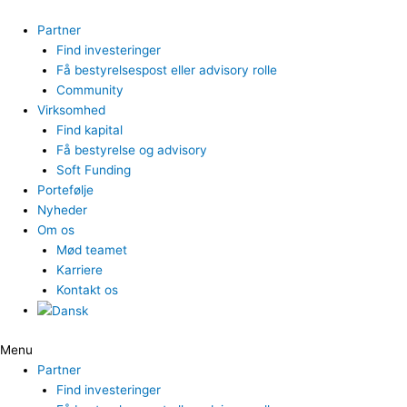
Gå
til
Partner
indholdet
Find investeringer
Få bestyrelsespost eller advisory rolle
Community
Virksomhed
Find kapital
Få bestyrelse og advisory
Soft Funding
Portefølje
Nyheder
Om os
Mød teamet
Karriere
Kontakt os
Menu
Partner
Find investeringer