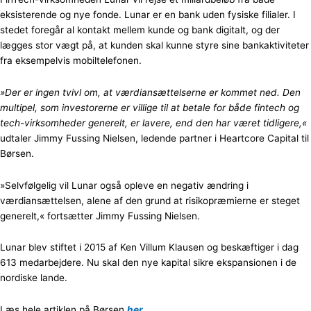
eksisterende og nye fonde. Lunar er en bank uden fysiske filialer. I
stedet foregår al kontakt mellem kunde og bank digitalt, og der
lægges stor vægt på, at kunden skal kunne styre sine bankaktiviteter
fra eksempelvis mobiltelefonen.
»Der er ingen tvivl om, at værdiansættelserne er kommet ned. Den
multipel, som investorerne er villige til at betale for både fintech og
tech-virksomheder generelt, er lavere, end den har været tidligere,«
udtaler Jimmy Fussing Nielsen, ledende partner i Heartcore Capital til
Børsen.
»Selvfølgelig vil Lunar også opleve en negativ ændring i
værdiansættelsen, alene af den grund at risikopræmierne er steget
generelt,« fortsætter Jimmy Fussing Nielsen.
Lunar blev stiftet i 2015 af Ken Villum Klausen og beskæftiger i dag
613 medarbejdere. Nu skal den nye kapital sikre ekspansionen i de
nordiske lande.
Læs hele artiklen på Børsen
her
.