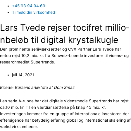
+45 93 94 94 69
Tilmeld din virksomhed
Lars Tvede rejser to­cif­ret mil­li­o­
nbeløb til di­gi­tal krystal­kug­le
Den prominente seriiværksætter og CVX Partner Lars Tvede har
netop rejst 10,2 mio. kr. fra Schweiz-boende investorer til videns- og
researchmediet Supertrends.
juli 14, 2021
Billede: Børsens arkivfoto af Dom Smaz
I en serie A-runde har det digitale vidensmedie Supertrends har rejst
ca.10 mio. kr. Til en værdiansættelse på knap 45 mio. kr.
Investeringen kommer fra en gruppe af internationale investorer, der
eftersigende har betydelig erfaring global og international skalering af
vækstvirksomheder.