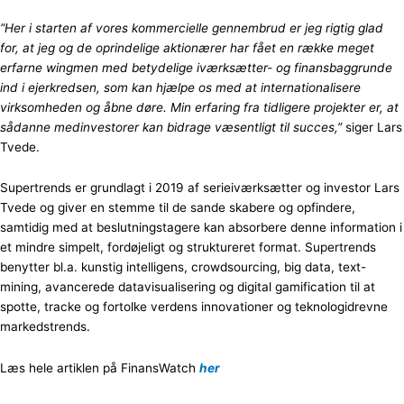
“Her i starten af vores kommercielle gennembrud er jeg rigtig glad
for, at jeg og de oprindelige aktionærer har fået en række meget
erfarne wingmen med betydelige iværksætter- og finansbaggrunde
ind i ejerkredsen, som kan hjælpe os med at internationalisere
virksomheden og åbne døre. Min erfaring fra tidligere projekter er, at
sådanne medinvestorer kan bidrage væsentligt til succes,”
siger Lars
Tvede.
Supertrends er grundlagt i 2019 af serieiværksætter og investor Lars
Tvede og giver en stemme til de sande skabere og opfindere,
samtidig med at beslutningstagere kan absorbere denne information i
et mindre simpelt, fordøjeligt og struktureret format. Supertrends
benytter bl.a. kunstig intelligens, crowdsourcing, big data, text-
mining, avancerede datavisualisering og digital gamification til at
spotte, tracke og fortolke verdens innovationer og teknologidrevne
markedstrends.
Læs hele artiklen på FinansWatch
her