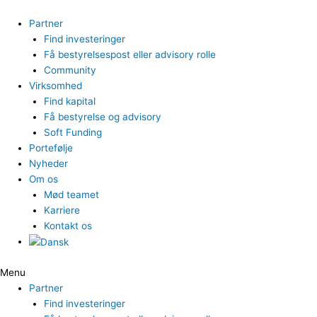
Gå
til
Partner
indholdet
Find investeringer
Få bestyrelsespost eller advisory rolle
Community
Virksomhed
Find kapital
Få bestyrelse og advisory
Soft Funding
Portefølje
Nyheder
Om os
Mød teamet
Karriere
Kontakt os
Menu
Partner
Find investeringer