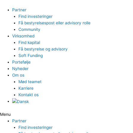
Gå
til
Partner
indholdet
Find investeringer
Få bestyrelsespost eller advisory rolle
Community
Virksomhed
Find kapital
Få bestyrelse og advisory
Soft Funding
Portefølje
Nyheder
Om os
Mød teamet
Karriere
Kontakt os
Menu
Partner
Find investeringer