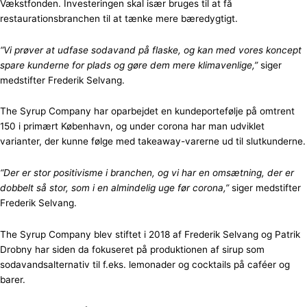
Vækstfonden. Investeringen skal især bruges til at få
restaurationsbranchen til at tænke mere bæredygtigt.
“Vi prøver at udfase sodavand på flaske, og kan med vores koncept
spare kunderne for plads og gøre dem mere klimavenlige,”
siger
medstifter Frederik Selvang.
The Syrup Company har oparbejdet en kundeportefølje på omtrent
150 i primært København, og under corona har man udviklet
varianter, der kunne følge med takeaway-varerne ud til slutkunderne.
“Der er stor positivisme i branchen, og vi har en omsætning, der er
dobbelt så stor, som i en almindelig uge før corona,”
siger medstifter
Frederik Selvang.
The Syrup Company blev stiftet i 2018 af Frederik Selvang og Patrik
Drobny har siden da fokuseret på produktionen af sirup som
sodavandsalternativ til f.eks. lemonader og cocktails på caféer og
barer.