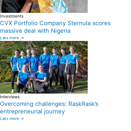
Investments
CVX Portfolio Company Sternula scores
massive deal with Nigeria
Læs mere →
Interviews
Overcoming challenges: RaskRask’s
entrepreneurial journey
Læs mere →