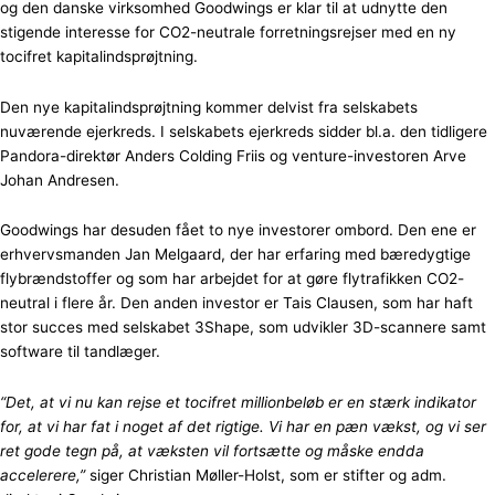
og den danske virksomhed Goodwings er klar til at udnytte den
stigende interesse for CO2-neutrale forretningsrejser med en ny
tocifret kapitalindsprøjtning.
Den nye kapitalindsprøjtning kommer delvist fra selskabets
nuværende ejerkreds. I selskabets ejerkreds sidder bl.a. den tidligere
Pandora-direktør Anders Colding Friis og venture-investoren Arve
Johan Andresen.
Goodwings har desuden fået to nye investorer ombord. Den ene er
erhvervsmanden Jan Melgaard, der har erfaring med bæredygtige
flybrændstoffer og som har arbejdet for at gøre flytrafikken CO2-
neutral i flere år. Den anden investor er Tais Clausen, som har haft
stor succes med selskabet 3Shape, som udvikler 3D-scannere samt
software til tandlæger.
“Det, at vi nu kan rejse et tocifret millionbeløb er en stærk indikator
for, at vi har fat i noget af det rigtige. Vi har en pæn vækst, og vi ser
ret gode tegn på, at væksten vil fortsætte og måske endda
accelerere,”
siger Christian Møller-Holst, som er stifter og adm.