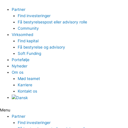
Gå
til
Partner
indholdet
Find investeringer
Få bestyrelsespost eller advisory rolle
Community
Virksomhed
Find kapital
Få bestyrelse og advisory
Soft Funding
Portefølje
Nyheder
Om os
Mød teamet
Karriere
Kontakt os
Menu
Partner
Find investeringer