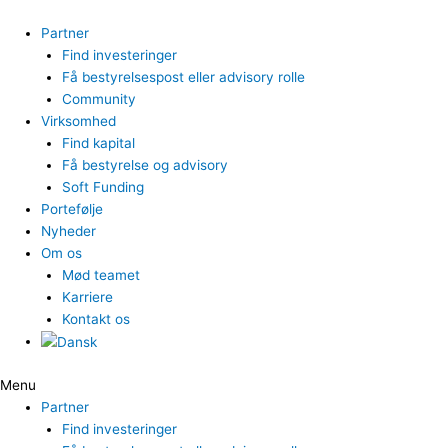
Gå
til
Partner
indholdet
Find investeringer
Få bestyrelsespost eller advisory rolle
Community
Virksomhed
Find kapital
Få bestyrelse og advisory
Soft Funding
Portefølje
Nyheder
Om os
Mød teamet
Karriere
Kontakt os
Menu
Partner
Find investeringer