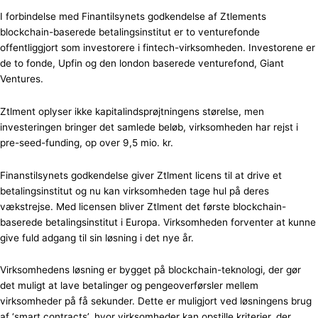
I forbindelse med Finantilsynets godkendelse af Ztlements
blockchain-baserede betalingsinstitut er to venturefonde
offentliggjort som investorere i fintech-virksomheden. Investorene er
de to fonde, Upfin og den london baserede venturefond, Giant
Ventures.
Ztlment oplyser ikke kapitalindsprøjtningens størelse, men
investeringen bringer det samlede beløb, virksomheden har rejst i
pre-seed-funding, op over 9,5 mio. kr.
Finanstilsynets godkendelse giver Ztlment licens til at drive et
betalingsinstitut og nu kan virksomheden tage hul på deres
vækstrejse. Med licensen bliver Ztlment det første blockchain-
baserede betalingsinstitut i Europa. Virksomheden forventer at kunne
give fuld adgang til sin løsning i det nye år.
Virksomhedens løsning er bygget på blockchain-teknologi, der gør
det muligt at lave betalinger og pengeoverførsler mellem
virksomheder på få sekunder. Dette er muligjort ved løsningens brug
af ‘smart contracts’, hvor virksomheder kan opstille kriterier, der