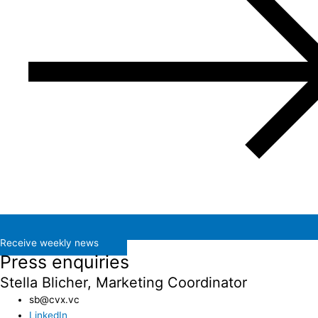
Receive weekly news
Press enquiries
Stella Blicher, Marketing Coordinator
sb@cvx.vc​
LinkedIn