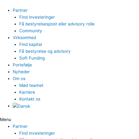
Gå
til
Partner
indholdet
Find investeringer
Få bestyrelsespost eller advisory rolle
Community
Virksomhed
Find kapital
Få bestyrelse og advisory
Soft Funding
Portefølje
Nyheder
Om os
Mød teamet
Karriere
Kontakt os
Menu
Partner
Find investeringer