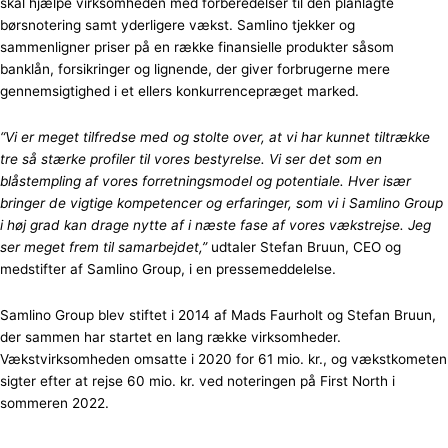
skal hjælpe virksomheden med forberedelser til den planlagte
børsnotering samt yderligere vækst. Samlino tjekker og
sammenligner priser på en række finansielle produkter såsom
banklån, forsikringer og lignende, der giver forbrugerne mere
gennemsigtighed i et ellers konkurrencepræget marked.
“Vi er meget tilfredse med og stolte over, at vi har kunnet tiltrække
tre så stærke profiler til vores bestyrelse. Vi ser det som en
blåstempling af vores forretningsmodel og potentiale. Hver især
bringer de vigtige kompetencer og erfaringer, som vi i Samlino Group
i høj grad kan drage nytte af i næste fase af vores vækstrejse. Jeg
ser meget frem til samarbejdet,”
udtaler Stefan Bruun, CEO og
medstifter af Samlino Group, i en pressemeddelelse.
Samlino Group blev stiftet i 2014 af Mads Faurholt og Stefan Bruun,
der sammen har startet en lang række virksomheder.
Vækstvirksomheden omsatte i 2020 for 61 mio. kr., og vækstkometen
sigter efter at rejse 60 mio. kr. ved noteringen på First North i
sommeren 2022.