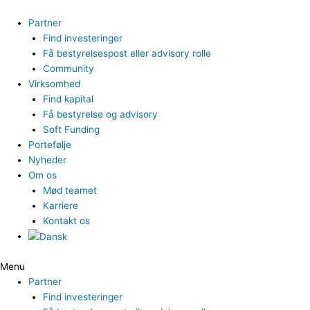
Gå
til
Partner
indholdet
Find investeringer
Få bestyrelsespost eller advisory rolle
Community
Virksomhed
Find kapital
Få bestyrelse og advisory
Soft Funding
Portefølje
Nyheder
Om os
Mød teamet
Karriere
Kontakt os
Menu
Partner
Find investeringer