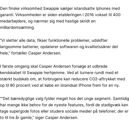
Den finske virksomhed Swappie sælger istandsatte Iphones med
garanti. Virksomheden er siden etableringen i 2016 vokset til 400
medarbejdere, og nærmer sig med hastige skridt en
milliardomsætning.
”Vi sletter alle data, fikser funktionelle problemer, udskifter
langsomme batterier, opdaterer softwaren og kvalitetssikrer det
hele,” fortæller Casper Andersen.
I første omgang skal Casper Andersen forsøge at udbrede
kendskabet til Swappie herhjemme. Ved at turnere rundt med et
stærkt budskab om, at forbrugere kan reducere CO2-aftrykket med
op til 80 procent ved at købe en istandsat iPhone frem for en ny.
””Det bæredygtige valg fylder meget hos det unge segment. Samtidig
har mange ikke behov for de nyeste features, fordi de stadigvæk kan
tage supergode fotos eller studere sociale medier på telefoner, der er
to til tre år gamle,” siger Casper Andersen.