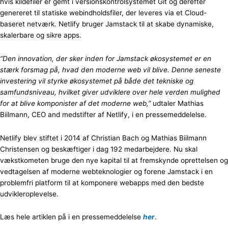
hvis kildefiler er gemt i versionskontrolsystemet Git og derefter
genereret til statiske webindholdsfiler, der leveres via et Cloud-
baseret netværk. Netlify bruger Jamstack til at skabe dynamiske,
skalerbare og sikre apps.
“Den innovation, der sker inden for Jamstack økosystemet er en
stærk forsmag på, hvad den moderne web vil blive. Denne seneste
investering vil styrke økosystemet på både det tekniske og
samfundsniveau, hvilket giver udviklere over hele verden mulighed
for at blive komponister af det moderne web,”
udtaler Mathias
Biilmann, CEO and medstifter af Netlify, i en pressemeddelelse.
Netlify blev stiftet i 2014 af Christian Bach og Mathias Biilmann
Christensen og beskæftiger i dag 192 medarbejdere. Nu skal
vækstkometen bruge den nye kapital til at fremskynde oprettelsen og
vedtagelsen af moderne webteknologier og forene Jamstack i en
problemfri platform til at komponere webapps med den bedste
udvikleroplevelse.
Læs hele artiklen på i en pressemeddelelse
her
.