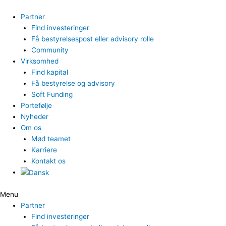
Gå
til
Partner
indholdet
Find investeringer
Få bestyrelsespost eller advisory rolle
Community
Virksomhed
Find kapital
Få bestyrelse og advisory
Soft Funding
Portefølje
Nyheder
Om os
Mød teamet
Karriere
Kontakt os
Menu
Partner
Find investeringer