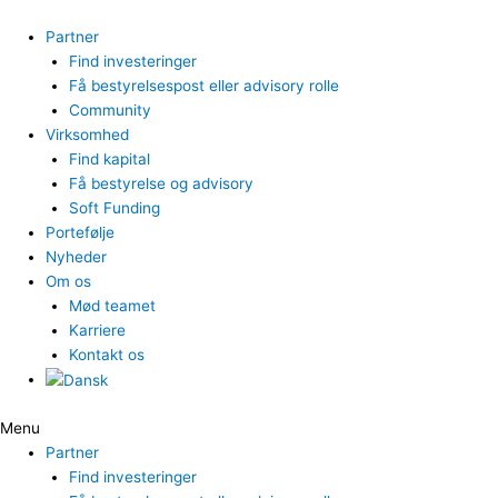
Gå
til
Partner
indholdet
Find investeringer
Få bestyrelsespost eller advisory rolle
Community
Virksomhed
Find kapital
Få bestyrelse og advisory
Soft Funding
Portefølje
Nyheder
Om os
Mød teamet
Karriere
Kontakt os
Menu
Partner
Find investeringer