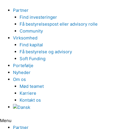
Gå
til
Partner
indholdet
Find investeringer
Få bestyrelsespost eller advisory rolle
Community
Virksomhed
Find kapital
Få bestyrelse og advisory
Soft Funding
Portefølje
Nyheder
Om os
Mød teamet
Karriere
Kontakt os
Menu
Partner