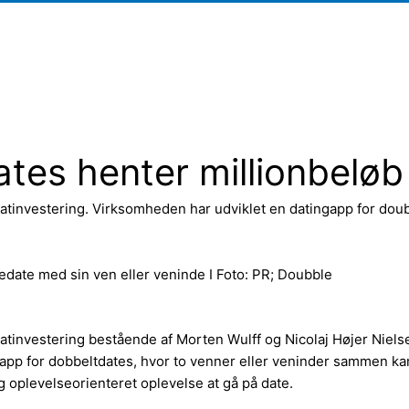
tes henter millionbeløb 
katinvestering. Virksomheden har udviklet en datingapp for dou
edate med sin ven eller veninde I Foto: PR; Doubble
katinvestering bestående af Morten Wulff og Nicolaj Højer Nie
app for dobbeltdates, hvor to venner eller veninder sammen kan
 oplevelseorienteret oplevelse at gå på date.