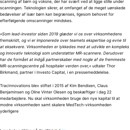
scanning af børn og voksne, der har svært ved at ligge stille under
scanningen. Teknologien sikrer, at omfanget af de meget uønskede
bedøvelser af især børn kan begrænses, ligesom behovet for
efterfølgende omscanninger mindskes.
»Som lead-investor siden 2019 glæder vi os over virksomhedens
fremskridt, og vi er imponerede over teamets ekspertise og evne til
at eksekvere. Virksomheden er lykkedes med at udvikle en kompleks
og innovativ teknologi som understøtter MR-scannere. Derudover
har de formået at indgå partnerskaber med nogle af de fremmeste
MR-scanningscentre på hospitaler verden over,«
udtaler Thor
Birkmand, partner i Investo Capital, i en pressemeddelelse.
TracInnovations blev stiftet i 2015 af Kim Bendixen, Claus
Benjaminsen og Oline Vinter Olesen og beskæftiger i dag 22
medarbejdere. Nu skal virksomheden bruge den nye kapital til at
modne virksomheden samt skalere MedTech-virksomheden
yderligere