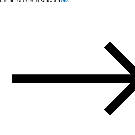
Læs hele artiklen på KapWatch
her
.