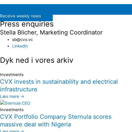
Receive weekly news
Press enquiries
Stella Blicher, Marketing Coordinator
sb@cvx.vc​
LinkedIn
Dyk ned i vores arkiv
Investments
CVX invests in sustainability and electrical
infrastructure
Læs mere →
Investments
CVX Portfolio Company Sternula scores
massive deal with Nigeria
Læs mere →