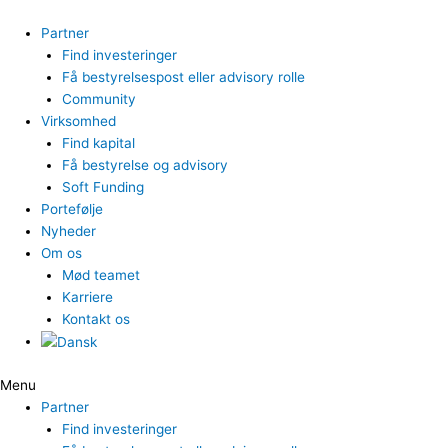
Gå
til
Partner
indholdet
Find investeringer
Få bestyrelsespost eller advisory rolle
Community
Virksomhed
Find kapital
Få bestyrelse og advisory
Soft Funding
Portefølje
Nyheder
Om os
Mød teamet
Karriere
Kontakt os
Menu
Partner
Find investeringer