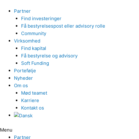
Gå
til
Partner
indholdet
Find investeringer
Få bestyrelsespost eller advisory rolle
Community
Virksomhed
Find kapital
Få bestyrelse og advisory
Soft Funding
Portefølje
Nyheder
Om os
Mød teamet
Karriere
Kontakt os
Menu
Partner