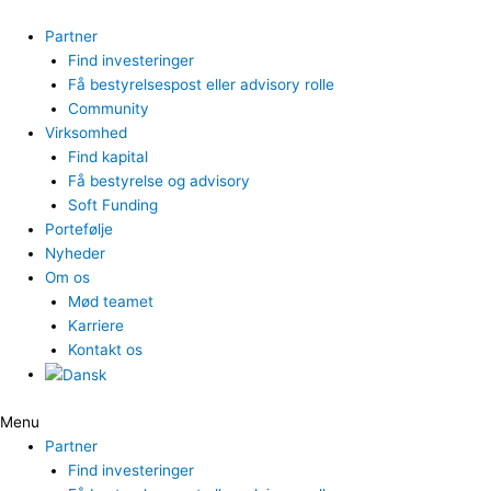
Gå
til
Partner
indholdet
Find investeringer
Få bestyrelsespost eller advisory rolle
Community
Virksomhed
Find kapital
Få bestyrelse og advisory
Soft Funding
Portefølje
Nyheder
Om os
Mød teamet
Karriere
Kontakt os
Menu
Partner
Find investeringer