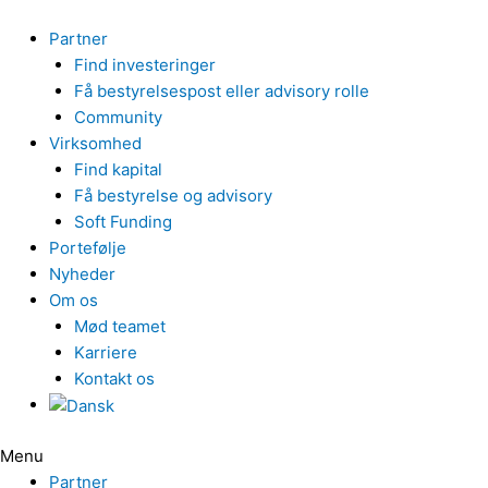
Gå
til
Partner
indholdet
Find investeringer
Få bestyrelsespost eller advisory rolle
Community
Virksomhed
Find kapital
Få bestyrelse og advisory
Soft Funding
Portefølje
Nyheder
Om os
Mød teamet
Karriere
Kontakt os
Menu
Partner