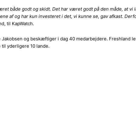
r været både godt og skidt. Det har været godt på den måde, at vi
af og har kun investeret i det, vi kunne se, gav afkast. Derfor f
d, til KapWatch.
de Jakobsen og beskæftiger i dag 40 medarbejdere. Freshland lev
il yderligere 10 lande.