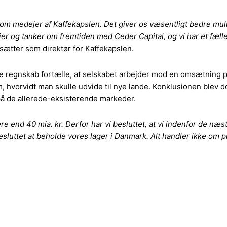
m medejer af Kaffekapslen. Det giver os væsentligt bedre mulig
r og tanker om fremtiden med Ceder Capital, og vi har et fælle
tsætter som direktør for Kaffekapslen.
egnskab fortælle, at selskabet arbejder mod en omsætning på 3 
m, hvorvidt man skulle udvide til nye lande. Konklusionen blev 
å de allerede-eksisterende markeder.
ere end 40 mia. kr. Derfor har vi besluttet, at vi indenfor de næ
ttet at beholde vores lager i Danmark. Alt handler ikke om prof