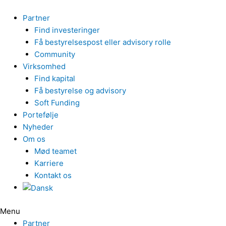
Gå
til
Partner
indholdet
Find investeringer
Få bestyrelsespost eller advisory rolle
Community
Virksomhed
Find kapital
Få bestyrelse og advisory
Soft Funding
Portefølje
Nyheder
Om os
Mød teamet
Karriere
Kontakt os
Menu
Partner