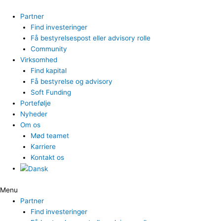
Gå
til
Partner
indholdet
Find investeringer
Få bestyrelsespost eller advisory rolle
Community
Virksomhed
Find kapital
Få bestyrelse og advisory
Soft Funding
Portefølje
Nyheder
Om os
Mød teamet
Karriere
Kontakt os
Menu
Partner
Find investeringer