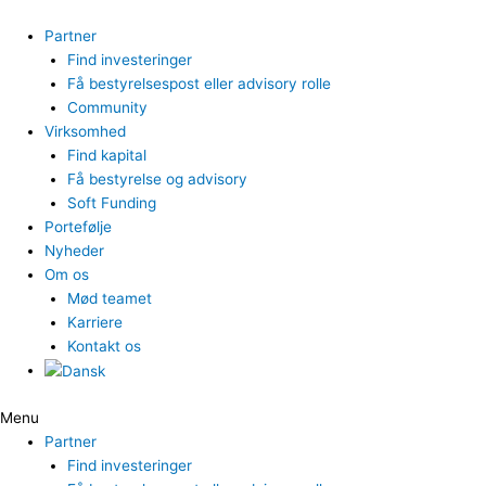
Gå
til
Partner
indholdet
Find investeringer
Få bestyrelsespost eller advisory rolle
Community
Virksomhed
Find kapital
Få bestyrelse og advisory
Soft Funding
Portefølje
Nyheder
Om os
Mød teamet
Karriere
Kontakt os
Menu
Partner
Find investeringer