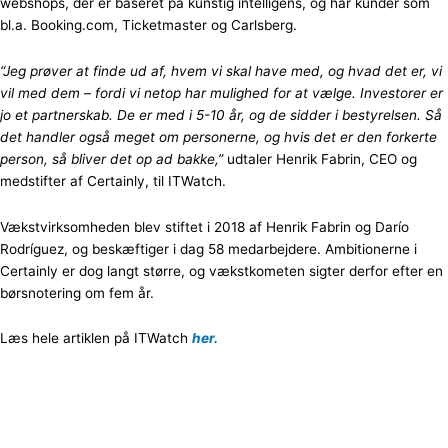
webshops, der er baseret på kunstig intelligens, og har kunder som
bl.a. Booking.com, Ticketmaster og Carlsberg.
“Jeg prøver at finde ud af, hvem vi skal have med, og hvad det er, vi
vil med dem – fordi vi netop har mulighed for at vælge. Investorer er
jo et partnerskab. De er med i 5-10 år, og de sidder i bestyrelsen. Så
det handler også meget om personerne, og hvis det er den forkerte
person, så bliver det op ad bakke,”
udtaler Henrik Fabrin, CEO og
medstifter af Certainly, til ITWatch.
Vækstvirksomheden blev stiftet i 2018 af Henrik Fabrin og Darío
Rodríguez, og beskæftiger i dag 58 medarbejdere. Ambitionerne i
Certainly er dog langt større, og vækstkometen sigter derfor efter en
børsnotering om fem år.
Læs hele artiklen på ITWatch
her.