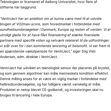
Teknologien er licenseret af Aalborg Universitet, hvor flere af
stifterne har baggrund.
“VentriJect har en ambition om at kunne være med til at udvide
brugen af VO2max-score, som hovedmarkør i forbindelse med
sundhedsundersøgelser i Danmark, Europa og resten af verden. Vi er
utroligt glade for at have fået finansiering af stærke finansielle
partnere med specifik viden og netværk relateret til de udfordringer,
vi står over for i den kommende lancering af Seismofit. Vi ser frem til
en spændende vækstperiode for VentriJect,”
siger Stig Visti
Andersen, adm. direktør i VentriJect.
VentriJect har udviklet en teknologisk sensor der placeres på brystet,
og som gennem algoritmer kan måle menneskets kondition effektivt.
Denne måling anses for at være en vigtig markør i forbindelse med
helbredsundersøgelse, og har tidligere været vanskelig at måle.
Produktet er netop blevet CE-godkendt, og investeringen skal nu
bruges til lancering i hele Europa.