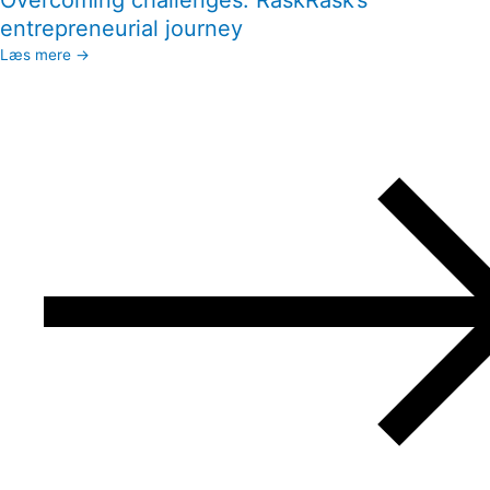
Overcoming challenges: RaskRask’s
entrepreneurial journey
Læs mere →