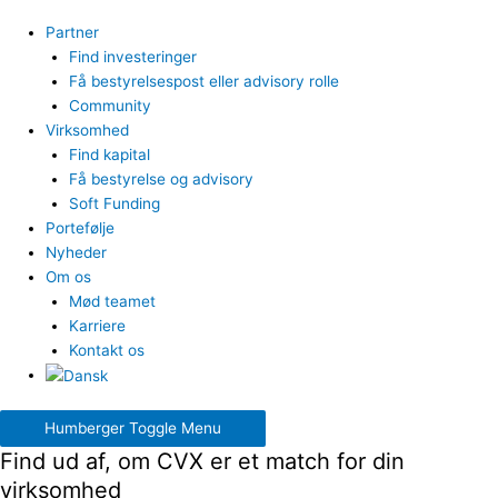
Partner
Find investeringer
Få bestyrelsespost eller advisory rolle
Community
Virksomhed
Find kapital
Få bestyrelse og advisory
Soft Funding
Portefølje
Nyheder
Om os
Mød teamet
Karriere
Kontakt os
Humberger Toggle Menu
Find ud af, om CVX er et match for din
virksomhed