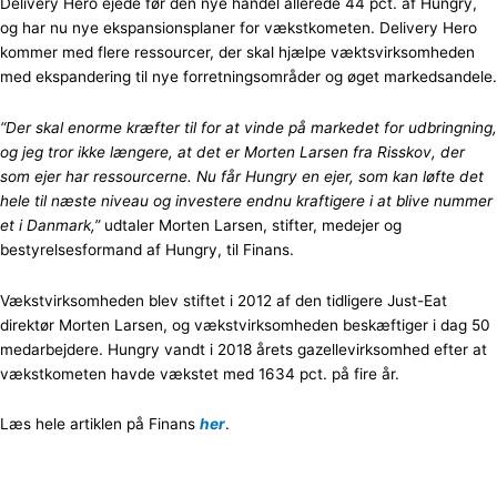
Delivery Hero ejede før den nye handel allerede 44 pct. af Hungry,
og har nu nye ekspansionsplaner for vækstkometen. Delivery Hero
kommer med flere ressourcer, der skal hjælpe væktsvirksomheden
med ekspandering til nye forretningsområder og øget markedsandele.
“Der skal enorme kræfter til for at vinde på markedet for udbringning,
og jeg tror ikke længere, at det er Morten Larsen fra Risskov, der
som ejer har ressourcerne. Nu får Hungry en ejer, som kan løfte det
hele til næste niveau og investere endnu kraftigere i at blive nummer
et i Danmark,”
udtaler Morten Larsen, stifter, medejer og
bestyrelsesformand af Hungry, til Finans.
Vækstvirksomheden blev stiftet i 2012 af den tidligere Just-Eat
direktør Morten Larsen, og vækstvirksomheden beskæftiger i dag 50
medarbejdere. Hungry vandt i 2018 årets gazellevirksomhed efter at
vækstkometen havde vækstet med 1634 pct. på fire år.
Læs hele artiklen på Finans
her
.