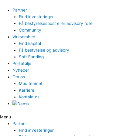
Gå
til
Partner
indholdet
Find investeringer
Få bestyrelsespost eller advisory rolle
Community
Virksomhed
Find kapital
Få bestyrelse og advisory
Soft Funding
Portefølje
Nyheder
Om os
Mød teamet
Karriere
Kontakt os
Menu
Partner
Find investeringer