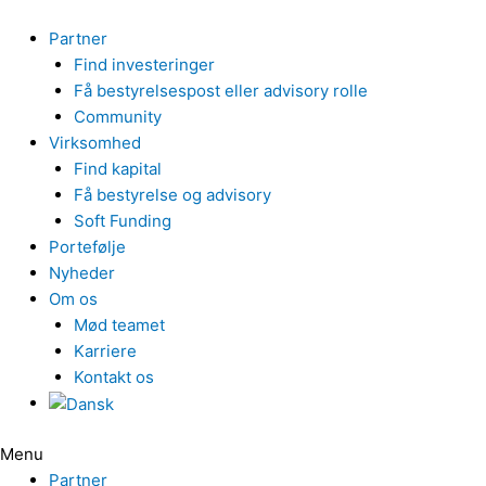
Gå
til
Partner
indholdet
Find investeringer
Få bestyrelsespost eller advisory rolle
Community
Virksomhed
Find kapital
Få bestyrelse og advisory
Soft Funding
Portefølje
Nyheder
Om os
Mød teamet
Karriere
Kontakt os
Menu
Partner